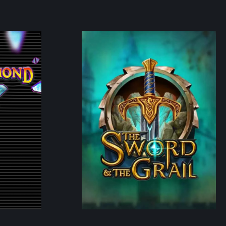
PLAY NOW