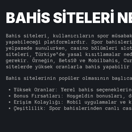
BAHIS SITELERI 
Bahis siteleri, kullanıcıların spor müsaba
yapabileceği platformlardır. Spor bahisler
yelpazede sunulurken, casino bölümleri slo
siteleri, Türkiye’de yasal kısıtlamalar ne
gerekir. Örneğin, Bets10 ve Mobilbahis, Cu
sitelerde yüksek oranlarla bahis yapabilir
Bahis sitelerinin popüler olmasının başlıc
Yüksek Oranlar:
Yerel bahis seçeneklerin
Bonus Fırsatları:
Hoşgeldin bonusları, d
Erişim Kolaylığı:
Mobil uygulamalar ve k
Çeşitlilik:
Spor bahislerinden canlı cas