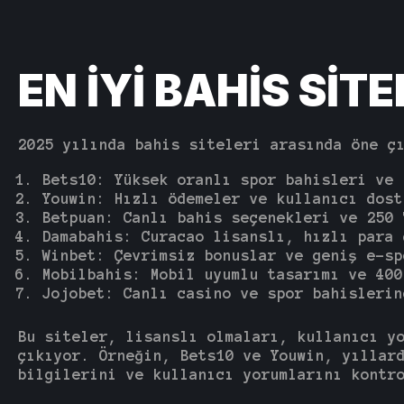
EN İYI BAHIS SIT
2025 yılında bahis siteleri arasında öne ç
Bets10
: Yüksek oranlı spor bahisleri ve 
Youwin
: Hızlı ödemeler ve kullanıcı dost
Betpuan
: Canlı bahis seçenekleri ve 250 
Damabahis
: Curacao lisanslı, hızlı para 
Winbet
: Çevrimsiz bonuslar ve geniş e-sp
Mobilbahis
: Mobil uyumlu tasarımı ve 400
Jojobet
: Canlı casino ve spor bahislerin
Bu siteler, lisanslı olmaları, kullanıcı y
çıkıyor. Örneğin, Bets10 ve Youwin, yıllar
bilgilerini ve kullanıcı yorumlarını kontr