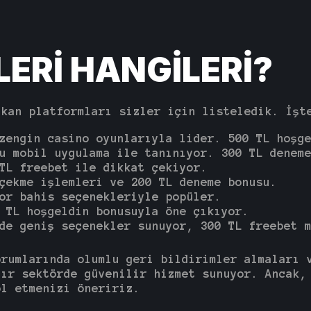
ELERI HANGILERI?
ıkan platformları sizler için listeledik. İşt
zengin casino oyunlarıyla lider. 500 TL hoşg
u mobil uygulama ile tanınıyor. 300 TL denem
TL freebet ile dikkat çekiyor.
çekme işlemleri ve 200 TL deneme bonusu.
or bahis seçenekleriyle popüler.
 TL hoşgeldin bonusuyla öne çıkıyor.
de geniş seçenekler sunuyor, 300 TL freebet 
orumlarında olumlu geri bildirimler almaları 
dır sektörde güvenilir hizmet sunuyor. Ancak,
ol etmenizi öneririz.